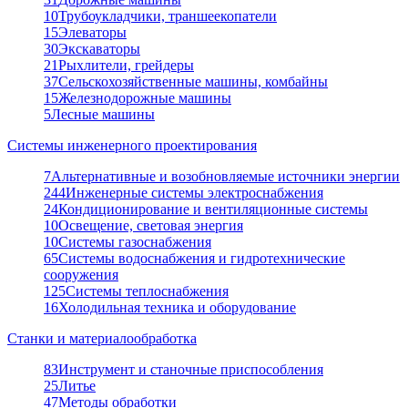
10
Трубоукладчики, траншеекопатели
15
Элеваторы
30
Экскаваторы
21
Рыхлители, грейдеры
37
Сельскохозяйственные машины, комбайны
15
Железнодорожные машины
5
Лесные машины
Системы инженерного проектирования
7
Альтернативные и возобновляемые источники энергии
244
Инженерные системы электроснабжения
24
Кондиционирование и вентиляционные системы
10
Освещение, световая энергия
10
Системы газоснабжения
65
Системы водоснабжения и гидротехнические
сооружения
125
Системы теплоснабжения
16
Холодильная техника и оборудование
Станки и материалообработка
83
Инструмент и станочные приспособления
25
Литье
47
Методы обработки