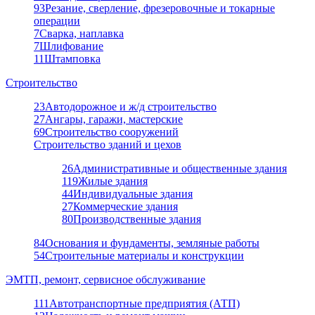
93
Резание, сверление, фрезеровочные и токарные
операции
7
Сварка, наплавка
7
Шлифование
11
Штамповка
Строительство
23
Автодорожное и ж/д строительство
27
Ангары, гаражи, мастерские
69
Строительство сооружений
Строительство зданий и цехов
26
Административные и общественные здания
119
Жилые здания
44
Индивидуальные здания
27
Коммерческие здания
80
Производственные здания
84
Основания и фундаменты, земляные работы
54
Строительные материалы и конструкции
ЭМТП, ремонт, сервисное обслуживание
111
Автотранспортные предприятия (АТП)