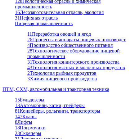
128
Геологическая отрасль и химическая
промышленность
16
Лесозаготовительная отрасль, экология
31
Нефтяная отрасль
Пищевая промышленность
11
Переработка овощей и ягод
26
Процессы и аппараты пищевых производст
4
Производство общественного питания
28
Технологическое оборудование пищевой
промышленности
31
Технология кондитерского производства
43
Технология мясных и молочных продуктов
2
Технология рыбных продуктов
3
Химия пищевого производства
ПТМ, СХМ, автомобильная и тракторная техника
15
Бульдозеры
13
Автомобили, катки, грейферы
81
Конвейеры, рольганги, транспортеры
147
Краны
8
Лифты
18
Погрузчики
23
Скреперы
31
Дорожные машины