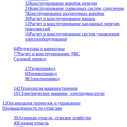
32
Конструирование коробок передач
21
Конструирование тормозных систем, сцепления
7
Конструирование раздаточных коробок
30
Расчет и конструирование машин
12
Расчет и конструирование карданных передач,
трансмиссий
16
Расчет и конструирование систем управления,
электрооборудования
64
Редукторы и вариаторы
77
Расчет и конструирование ДВС
Силовой привод
27
Гидропривод
6
Пневмопривод
98
Электропривод
142
Технология машиностроения
101
Электрические машины, электродвигатели
12
Организация перевозок и управление
Промышленность по отраслям
39
Аграрная отрасль, сельское хозяйство
40
Газовая отрасль