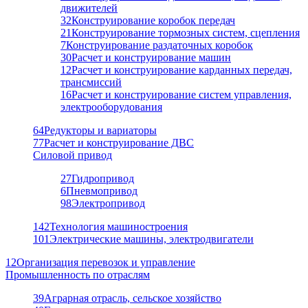
движителей
32
Конструирование коробок передач
21
Конструирование тормозных систем, сцепления
7
Конструирование раздаточных коробок
30
Расчет и конструирование машин
12
Расчет и конструирование карданных передач,
трансмиссий
16
Расчет и конструирование систем управления,
электрооборудования
64
Редукторы и вариаторы
77
Расчет и конструирование ДВС
Силовой привод
27
Гидропривод
6
Пневмопривод
98
Электропривод
142
Технология машиностроения
101
Электрические машины, электродвигатели
12
Организация перевозок и управление
Промышленность по отраслям
39
Аграрная отрасль, сельское хозяйство