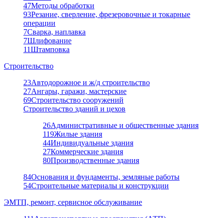
47
Методы обработки
93
Резание, сверление, фрезеровочные и токарные
операции
7
Сварка, наплавка
7
Шлифование
11
Штамповка
Строительство
23
Автодорожное и ж/д строительство
27
Ангары, гаражи, мастерские
69
Строительство сооружений
Строительство зданий и цехов
26
Административные и общественные здания
119
Жилые здания
44
Индивидуальные здания
27
Коммерческие здания
80
Производственные здания
84
Основания и фундаменты, земляные работы
54
Строительные материалы и конструкции
ЭМТП, ремонт, сервисное обслуживание