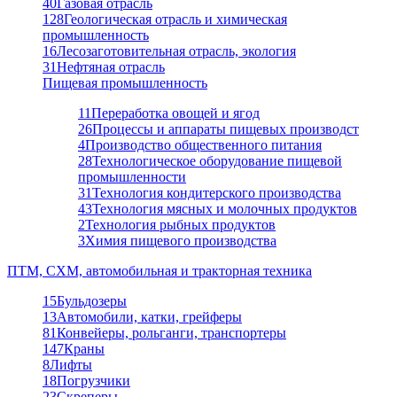
40
Газовая отрасль
128
Геологическая отрасль и химическая
промышленность
16
Лесозаготовительная отрасль, экология
31
Нефтяная отрасль
Пищевая промышленность
11
Переработка овощей и ягод
26
Процессы и аппараты пищевых производст
4
Производство общественного питания
28
Технологическое оборудование пищевой
промышленности
31
Технология кондитерского производства
43
Технология мясных и молочных продуктов
2
Технология рыбных продуктов
3
Химия пищевого производства
ПТМ, СХМ, автомобильная и тракторная техника
15
Бульдозеры
13
Автомобили, катки, грейферы
81
Конвейеры, рольганги, транспортеры
147
Краны
8
Лифты
18
Погрузчики
23
Скреперы