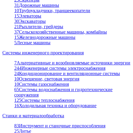
31
Дорожные машины
10
Трубоукладчики, траншеекопатели
15
Элеваторы
30
Экскаваторы
21
Рыхлители, грейдеры
37
Сельскохозяйственные машины, комбайны
15
Железнодорожные машины
5
Лесные машины
Системы инженерного проектирования
7
Альтернативные и возобновляемые источники энергии
244
Инженерные системы электроснабжения
24
Кондиционирование и вентиляционные системы
10
Освещение, световая энергия
10
Системы газоснабжения
65
Системы водоснабжения и гидротехнические
сооружения
125
Системы теплоснабжения
16
Холодильная техника и оборудование
Станки и материалообработка
83
Инструмент и станочные приспособления
25
Литье