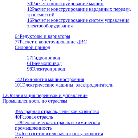
30
Расчет и конструирование машин
12
Расчет и конструирование карданных передач,
трансмиссий
16
Расчет и конструирование систем управления,
электрооборудования
64
Редукторы и вариаторы
77
Расчет и конструирование ДВС
Силовой привод
27
Гидропривод
6
Пневмопривод
98
Электропривод
142
Технология машиностроения
101
Электрические машины, электродвигатели
12
Организация перевозок и управление
Промышленность по отраслям
39
Аграрная отрасль, сельское хозяйство
40
Газовая отрасль
128
Геологическая отрасль и химическая
промышленность
16
Лесозаготовительная отрасль, экология