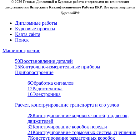
© 2026 Готовые Дипломный и Курсовые работы с чертежами по техническим
специальностям
Выпускные Квалификационные Работы ВКР
. Все права защищены.
КурсовойРФ
Дипломные работы
Курсовые проекты
Карта сайта
Поиск
Машиностроение
50
Восстановление деталей
25
Контрольно-измерительные приборы
Приборостроение
6
Обработка сигналов
12
Радиотехника
16
Электроника
Расчет, конструирование транспорта и его узлов
28
Конструирование ходовых частей, подвесок,
движителей
32
Конструирование коробок передач
21
Конструирование тормозных систем, сцепления
7
Конструирование раздаточных коробок