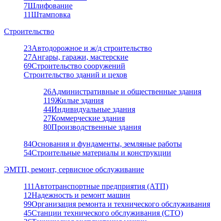
7
Шлифование
11
Штамповка
Строительство
23
Автодорожное и ж/д строительство
27
Ангары, гаражи, мастерские
69
Строительство сооружений
Строительство зданий и цехов
26
Административные и общественные здания
119
Жилые здания
44
Индивидуальные здания
27
Коммерческие здания
80
Производственные здания
84
Основания и фундаменты, земляные работы
54
Строительные материалы и конструкции
ЭМТП, ремонт, сервисное обслуживание
111
Автотранспортные предприятия (АТП)
12
Надежность и ремонт машин
99
Организация ремонта и технического обслуживания
45
Станции технического обслуживания (СТО)