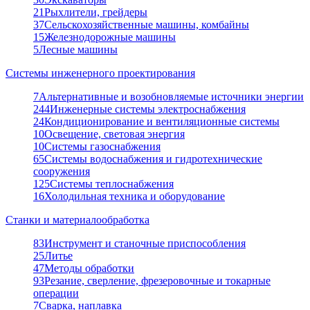
21
Рыхлители, грейдеры
37
Сельскохозяйственные машины, комбайны
15
Железнодорожные машины
5
Лесные машины
Системы инженерного проектирования
7
Альтернативные и возобновляемые источники энергии
244
Инженерные системы электроснабжения
24
Кондиционирование и вентиляционные системы
10
Освещение, световая энергия
10
Системы газоснабжения
65
Системы водоснабжения и гидротехнические
сооружения
125
Системы теплоснабжения
16
Холодильная техника и оборудование
Станки и материалообработка
83
Инструмент и станочные приспособления
25
Литье
47
Методы обработки
93
Резание, сверление, фрезеровочные и токарные
операции
7
Сварка, наплавка