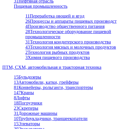
31
Нефтяная отрасль
Пищевая промышленность
11
Переработка овощей и ягод
26
Процессы и аппараты пищевых производст
4
Производство общественного питания
28
Технологическое оборудование пищевой
промышленности
31
Технология кондитерского производства
43
Технология мясных и молочных продуктов
2
Технология рыбных продуктов
3
Химия пищевого производства
ПТМ, СХМ, автомобильная и тракторная техника
15
Бульдозеры
13
Автомобили, катки, грейферы
81
Конвейеры, рольганги, транспортеры
147
Краны
8
Лифты
18
Погрузчики
23
Скреперы
31
Дорожные машины
10
Трубоукладчики, траншеекопатели
15
Элеваторы
30
Экскаваторы