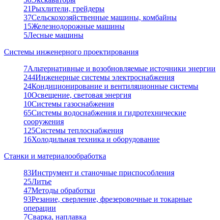
21
Рыхлители, грейдеры
37
Сельскохозяйственные машины, комбайны
15
Железнодорожные машины
5
Лесные машины
Системы инженерного проектирования
7
Альтернативные и возобновляемые источники энергии
244
Инженерные системы электроснабжения
24
Кондиционирование и вентиляционные системы
10
Освещение, световая энергия
10
Системы газоснабжения
65
Системы водоснабжения и гидротехнические
сооружения
125
Системы теплоснабжения
16
Холодильная техника и оборудование
Станки и материалообработка
83
Инструмент и станочные приспособления
25
Литье
47
Методы обработки
93
Резание, сверление, фрезеровочные и токарные
операции
7
Сварка, наплавка