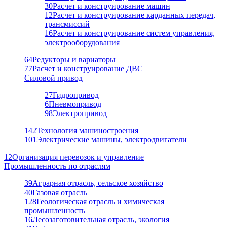
30
Расчет и конструирование машин
12
Расчет и конструирование карданных передач,
трансмиссий
16
Расчет и конструирование систем управления,
электрооборудования
64
Редукторы и вариаторы
77
Расчет и конструирование ДВС
Силовой привод
27
Гидропривод
6
Пневмопривод
98
Электропривод
142
Технология машиностроения
101
Электрические машины, электродвигатели
12
Организация перевозок и управление
Промышленность по отраслям
39
Аграрная отрасль, сельское хозяйство
40
Газовая отрасль
128
Геологическая отрасль и химическая
промышленность
16
Лесозаготовительная отрасль, экология