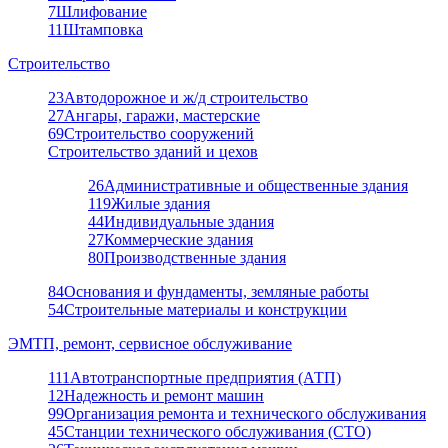
7
Шлифование
11
Штамповка
Строительство
23
Автодорожное и ж/д строительство
27
Ангары, гаражи, мастерские
69
Строительство сооружений
Строительство зданий и цехов
26
Административные и общественные здания
119
Жилые здания
44
Индивидуальные здания
27
Коммерческие здания
80
Производственные здания
84
Основания и фундаменты, земляные работы
54
Строительные материалы и конструкции
ЭМТП, ремонт, сервисное обслуживание
111
Автотранспортные предприятия (АТП)
12
Надежность и ремонт машин
99
Организация ремонта и технического обслуживания
45
Станции технического обслуживания (СТО)