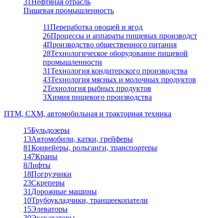
31
Нефтяная отрасль
Пищевая промышленность
11
Переработка овощей и ягод
26
Процессы и аппараты пищевых производст
4
Производство общественного питания
28
Технологическое оборудование пищевой
промышленности
31
Технология кондитерского производства
43
Технология мясных и молочных продуктов
2
Технология рыбных продуктов
3
Химия пищевого производства
ПТМ, СХМ, автомобильная и тракторная техника
15
Бульдозеры
13
Автомобили, катки, грейферы
81
Конвейеры, рольганги, транспортеры
147
Краны
8
Лифты
18
Погрузчики
23
Скреперы
31
Дорожные машины
10
Трубоукладчики, траншеекопатели
15
Элеваторы
30
Экскаваторы