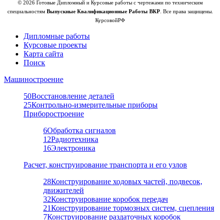
© 2026 Готовые Дипломный и Курсовые работы с чертежами по техническим
специальностям
Выпускные Квалификационные Работы ВКР
. Все права защищены.
КурсовойРФ
Дипломные работы
Курсовые проекты
Карта сайта
Поиск
Машиностроение
50
Восстановление деталей
25
Контрольно-измерительные приборы
Приборостроение
6
Обработка сигналов
12
Радиотехника
16
Электроника
Расчет, конструирование транспорта и его узлов
28
Конструирование ходовых частей, подвесок,
движителей
32
Конструирование коробок передач
21
Конструирование тормозных систем, сцепления
7
Конструирование раздаточных коробок