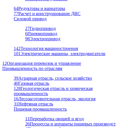
64
Редукторы и вариаторы
77
Расчет и конструирование ДВС
Силовой привод
27
Гидропривод
6
Пневмопривод
98
Электропривод
142
Технология машиностроения
101
Электрические машины, электродвигатели
12
Организация перевозок и управление
Промышленность по отраслям
39
Аграрная отрасль, сельское хозяйство
40
Газовая отрасль
128
Геологическая отрасль и химическая
промышленность
16
Лесозаготовительная отрасль, экология
31
Нефтяная отрасль
Пищевая промышленность
11
Переработка овощей и ягод
26
Процессы и аппараты пищевых производст