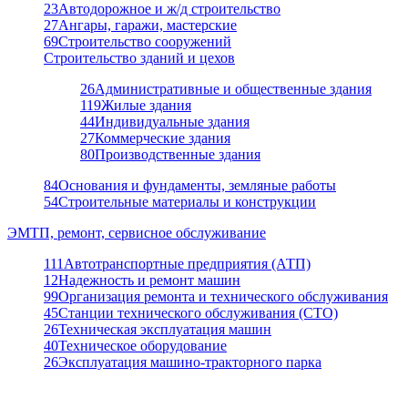
23
Автодорожное и ж/д строительство
27
Ангары, гаражи, мастерские
69
Строительство сооружений
Строительство зданий и цехов
26
Административные и общественные здания
119
Жилые здания
44
Индивидуальные здания
27
Коммерческие здания
80
Производственные здания
84
Основания и фундаменты, земляные работы
54
Строительные материалы и конструкции
ЭМТП, ремонт, сервисное обслуживание
111
Автотранспортные предприятия (АТП)
12
Надежность и ремонт машин
99
Организация ремонта и технического обслуживания
45
Станции технического обслуживания (СТО)
26
Техническая эксплуатация машин
40
Техническое оборудование
26
Эксплуатация машино-тракторного парка