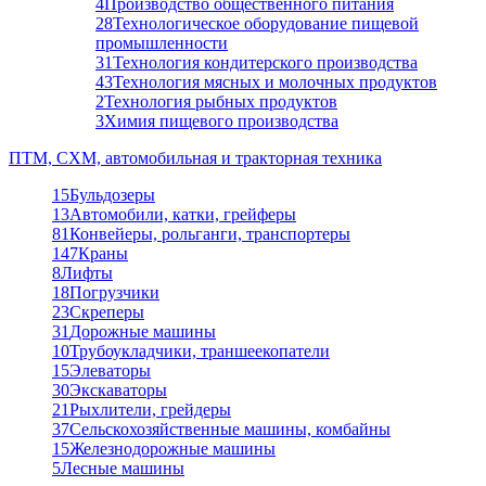
4
Производство общественного питания
28
Технологическое оборудование пищевой
промышленности
31
Технология кондитерского производства
43
Технология мясных и молочных продуктов
2
Технология рыбных продуктов
3
Химия пищевого производства
ПТМ, СХМ, автомобильная и тракторная техника
15
Бульдозеры
13
Автомобили, катки, грейферы
81
Конвейеры, рольганги, транспортеры
147
Краны
8
Лифты
18
Погрузчики
23
Скреперы
31
Дорожные машины
10
Трубоукладчики, траншеекопатели
15
Элеваторы
30
Экскаваторы
21
Рыхлители, грейдеры
37
Сельскохозяйственные машины, комбайны
15
Железнодорожные машины
5
Лесные машины