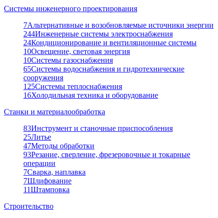
Системы инженерного проектирования
7
Альтернативные и возобновляемые источники энергии
244
Инженерные системы электроснабжения
24
Кондиционирование и вентиляционные системы
10
Освещение, световая энергия
10
Системы газоснабжения
65
Системы водоснабжения и гидротехнические
сооружения
125
Системы теплоснабжения
16
Холодильная техника и оборудование
Станки и материалообработка
83
Инструмент и станочные приспособления
25
Литье
47
Методы обработки
93
Резание, сверление, фрезеровочные и токарные
операции
7
Сварка, наплавка
7
Шлифование
11
Штамповка
Строительство