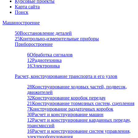
Курсовые проекты
Карта сайта
Поиск
Машиностроение
50
Восстановление деталей
25
Контрольно-измерительные приборы
Приборостроение
6
Обработка сигналов
12
Радиотехника
16
Электроника
Расчет, конструирование транспорта и его узлов
28
Конструирование ходовых частей, подвесок,
движителей
32
Конструирование коробок передач
21
Конструирование тормозных систем, сцепления
7
Конструирование раздаточных коробок
30
Расчет и конструирование машин
12
Расчет и конструирование карданных передач,
трансмиссий
16
Расчет и конструирование систем управления,
электрооборудования