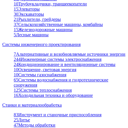
10
Трубоукладчики, траншеекопатели
15
Элеваторы
30
Экскаваторы
21
Рыхлители, грейдеры
37
Сельскохозяйственные машины, комбайны
15
Железнодорожные машины
5
Лесные машины
Системы инженерного проектирования
7
Альтернативные и возобновляемые источники энергии
244
Инженерные системы электроснабжения
24
Кондиционирование и вентиляционные системы
10
Освещение, световая энергия
10
Системы газоснабжения
65
Системы водоснабжения и гидротехнические
сооружения
125
Системы теплоснабжения
16
Холодильная техника и оборудование
Станки и материалообработка
83
Инструмент и станочные приспособления
25
Литье
47
Методы обработки