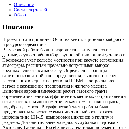
Описание
Состав чертежей
Обзор
Описание
Проект по дисциплине «Очистка вентиляционных выбросов
и ресурсосбережение»
В курсовой работе были представлены климатические
данные, осуществлён выбор групповой циклонной установки.
Произведен учет рельефа местности при расчете загрязнения
атмосферы, рассчитан предельно допустимый выброс
вредных веществ в атмосферу. Определены границы
санитарно-защитной зоны предприятия, выполнен расчет
рассеивания вредных веществ на ПЭВМ. Построена роза
ветров с размещение предприятия и жилого массива.
Выполнен аэродинамический расчет газового тракта,
определено значение коэффициентов местных сопротивлений
сети. Составлена аксонометрическая схема газового тракта,
подобран дымосос. В графической части работы были
представлены чертежи схемы очистки выбросных газов,
циклона типа ЦН-15, компоновки циклонов в группу и
разрезов. Дополнительные материалы: дубликат чертежа в
Автокаде, Таблицы в Excel 3 листа, текстовый документ 1 стр.