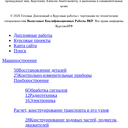
принадлежат мне, Коротаеву Алексею Анатольевичу, и выложены в ознакомительных
целях
© 2026 Готовые Дипломный и Курсовые работы с чертежами по техническим
специальностям
Выпускные Квалификационные Работы ВКР
. Все права защищены.
КурсовойРФ
Дипломные работы
Курсовые проекты
Карта сайта
Поиск
Машиностроение
50
Восстановление деталей
25
Контрольно-измерительные приборы
Приборостроение
6
Обработка сигналов
12
Радиотехника
16
Электроника
Расчет, конструирование транспорта и его узлов
28
Конструирование ходовых частей, подвесок,
движителей