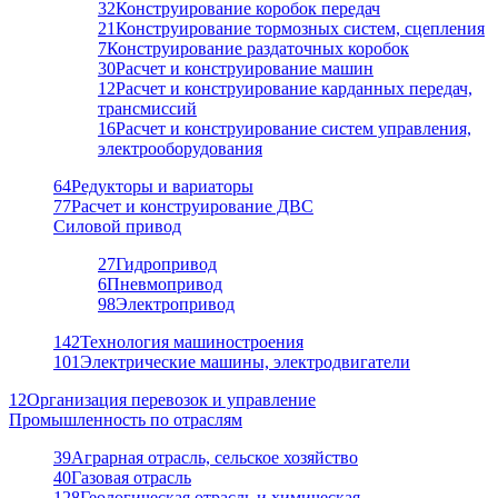
32
Конструирование коробок передач
21
Конструирование тормозных систем, сцепления
7
Конструирование раздаточных коробок
30
Расчет и конструирование машин
12
Расчет и конструирование карданных передач,
трансмиссий
16
Расчет и конструирование систем управления,
электрооборудования
64
Редукторы и вариаторы
77
Расчет и конструирование ДВС
Силовой привод
27
Гидропривод
6
Пневмопривод
98
Электропривод
142
Технология машиностроения
101
Электрические машины, электродвигатели
12
Организация перевозок и управление
Промышленность по отраслям
39
Аграрная отрасль, сельское хозяйство
40
Газовая отрасль
128
Геологическая отрасль и химическая