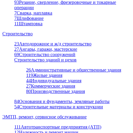
93
Резание, сверление, фрезеровочные и токарные
операции
7
Сварка, наплавка
7
Шлифование
11
Штамповка
Строительство
23
Автодорожное и ж/д строительство
27
Ангары, гаражи, мастерские
69
Строительство сооружений
Строительство зданий и цехов
26
Административные и общественные здания
119
Жилые здания
44
Индивидуальные здания
27
Коммерческие здания
80
Производственные здания
84
Основания и фундаменты, земляные работы
54
Строительные материалы и конструкции
ЭМТП, ремонт, сервисное обслуживание
111
Автотранспортные предприятия (АТП)
12
Надежность и ремонт машин