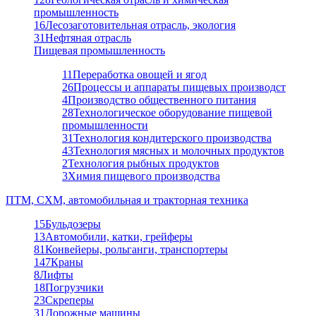
промышленность
16
Лесозаготовительная отрасль, экология
31
Нефтяная отрасль
Пищевая промышленность
11
Переработка овощей и ягод
26
Процессы и аппараты пищевых производст
4
Производство общественного питания
28
Технологическое оборудование пищевой
промышленности
31
Технология кондитерского производства
43
Технология мясных и молочных продуктов
2
Технология рыбных продуктов
3
Химия пищевого производства
ПТМ, СХМ, автомобильная и тракторная техника
15
Бульдозеры
13
Автомобили, катки, грейферы
81
Конвейеры, рольганги, транспортеры
147
Краны
8
Лифты
18
Погрузчики
23
Скреперы
31
Дорожные машины