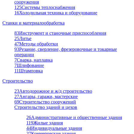
сооружения
125
Системы теплоснабжения
16
Холодильная техника и оборудование
Станки и материалообработка
83
Инструмент и станочные приспособления
25
Литье
47
Методы обработки
93
Резание, сверление, фрезеровочные и токарные
операции
7
Сварка, наплавка
7
Шлифование
11
Штамповка
Строительство
23
Автодорожное и ж/д строительство
27
Ангары, гаражи, мастерские
69
Строительство сооружений
Строительство зданий и цехов
26
Административные и общественные здания
119
Жилые здания
44
Индивидуальные здания
27
Коммерческие здания