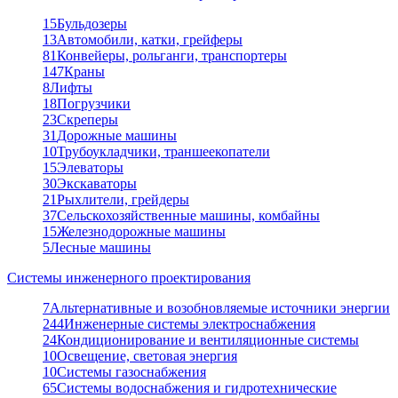
15
Бульдозеры
13
Автомобили, катки, грейферы
81
Конвейеры, рольганги, транспортеры
147
Краны
8
Лифты
18
Погрузчики
23
Скреперы
31
Дорожные машины
10
Трубоукладчики, траншеекопатели
15
Элеваторы
30
Экскаваторы
21
Рыхлители, грейдеры
37
Сельскохозяйственные машины, комбайны
15
Железнодорожные машины
5
Лесные машины
Системы инженерного проектирования
7
Альтернативные и возобновляемые источники энергии
244
Инженерные системы электроснабжения
24
Кондиционирование и вентиляционные системы
10
Освещение, световая энергия
10
Системы газоснабжения
65
Системы водоснабжения и гидротехнические