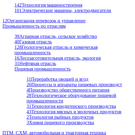
142
Технология машиностроения
101
Электрические машины, электродвигатели
12
Организация перевозок и управление
Промышленность по отраслям
39
Аграрная отрасль, сельское хозяйство
40
Газовая отрасль
128
Геологическая отрасль и химическая
промышленность
16
Лесозаготовительная отрасль, экология
31
Нефтяная отрасль
Пищевая промышленность
11
Переработка овощей и ягод
26
Процессы и аппараты пищевых производст
4
Производство общественного питания
28
Технологическое оборудование пищевой
промышленности
31
Технология кондитерского производства
43
Технология мясных и молочных продуктов
2
Технология рыбных продуктов
3
Химия пищевого производства
ПТМ, СХМ, автомобильная и тракторная техника