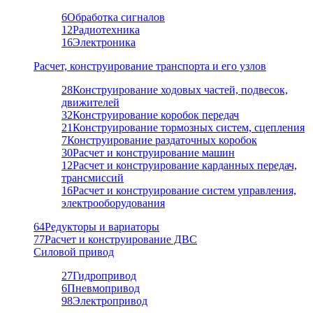
6
Обработка сигналов
12
Радиотехника
16
Электроника
Расчет, конструирование транспорта и его узлов
28
Конструирование ходовых частей, подвесок,
движителей
32
Конструирование коробок передач
21
Конструирование тормозных систем, сцепления
7
Конструирование раздаточных коробок
30
Расчет и конструирование машин
12
Расчет и конструирование карданных передач,
трансмиссий
16
Расчет и конструирование систем управления,
электрооборудования
64
Редукторы и вариаторы
77
Расчет и конструирование ДВС
Силовой привод
27
Гидропривод
6
Пневмопривод
98
Электропривод