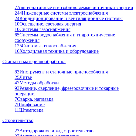
7
Альтернативные и возобновляемые источники энергии
244
Инженерные системы электроснабжения
24
Кондиционирование и вентиляционные системы
10
Освещение, световая энергия
10
Системы газоснабжения
65
Системы водоснабжения и гидротехнические
сооружения
125
Системы теплоснабжения
16
Холодильная техника и оборудование
Станки и материалообработка
83
Инструмент и станочные приспособления
25
Литье
47
Методы обработки
93
Резание, сверление, фрезеровочные и токарные
операции
7
Сварка, наплавка
7
Шлифование
11
Штамповка
Строительство
23
Автодорожное и ж/д строительство