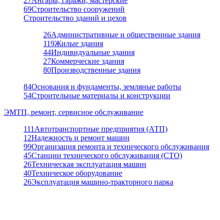
27
Ангары, гаражи, мастерские
69
Строительство сооружений
Строительство зданий и цехов
26
Административные и общественные здания
119
Жилые здания
44
Индивидуальные здания
27
Коммерческие здания
80
Производственные здания
84
Основания и фундаменты, земляные работы
54
Строительные материалы и конструкции
ЭМТП, ремонт, сервисное обслуживание
111
Автотранспортные предприятия (АТП)
12
Надежность и ремонт машин
99
Организация ремонта и технического обслуживания
45
Станции технического обслуживания (СТО)
26
Техническая эксплуатация машин
40
Техническое оборудование
26
Эксплуатация машино-тракторного парка