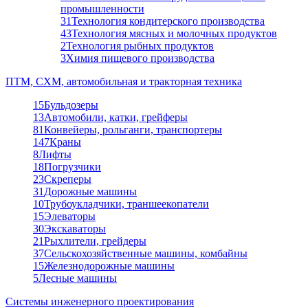
промышленности
31
Технология кондитерского производства
43
Технология мясных и молочных продуктов
2
Технология рыбных продуктов
3
Химия пищевого производства
ПТМ, СХМ, автомобильная и тракторная техника
15
Бульдозеры
13
Автомобили, катки, грейферы
81
Конвейеры, рольганги, транспортеры
147
Краны
8
Лифты
18
Погрузчики
23
Скреперы
31
Дорожные машины
10
Трубоукладчики, траншеекопатели
15
Элеваторы
30
Экскаваторы
21
Рыхлители, грейдеры
37
Сельскохозяйственные машины, комбайны
15
Железнодорожные машины
5
Лесные машины
Системы инженерного проектирования