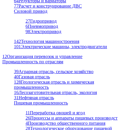
64
Редукторы и вариаторы
77
Расчет и конструирование ДВС
Силовой привод
27
Гидропривод
6
Пневмопривод
98
Электропривод
142
Технология машиностроения
101
Электрические машины, электродвигатели
12
Организация перевозок и управление
Промышленность по отраслям
39
Аграрная отрасль, сельское хозяйство
40
Газовая отрасль
128
Геологическая отрасль и химическая
промышленность
16
Лесозаготовительная отрасль, экология
31
Нефтяная отрасль
Пищевая промышленность
11
Переработка овощей и ягод
26
Процессы и аппараты пищевых производст
4
Производство общественного питания
28
Технологическое оборудование пищевой