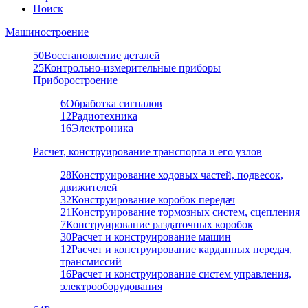
Поиск
Машиностроение
50
Восстановление деталей
25
Контрольно-измерительные приборы
Приборостроение
6
Обработка сигналов
12
Радиотехника
16
Электроника
Расчет, конструирование транспорта и его узлов
28
Конструирование ходовых частей, подвесок,
движителей
32
Конструирование коробок передач
21
Конструирование тормозных систем, сцепления
7
Конструирование раздаточных коробок
30
Расчет и конструирование машин
12
Расчет и конструирование карданных передач,
трансмиссий
16
Расчет и конструирование систем управления,
электрооборудования