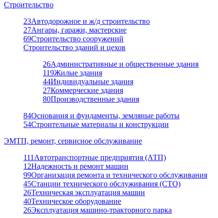
Строительство
23
Автодорожное и ж/д строительство
27
Ангары, гаражи, мастерские
69
Строительство сооружений
Строительство зданий и цехов
26
Административные и общественные здания
119
Жилые здания
44
Индивидуальные здания
27
Коммерческие здания
80
Производственные здания
84
Основания и фундаменты, земляные работы
54
Строительные материалы и конструкции
ЭМТП, ремонт, сервисное обслуживание
111
Автотранспортные предприятия (АТП)
12
Надежность и ремонт машин
99
Организация ремонта и технического обслуживания
45
Станции технического обслуживания (СТО)
26
Техническая эксплуатация машин
40
Техническое оборудование
26
Эксплуатация машино-тракторного парка