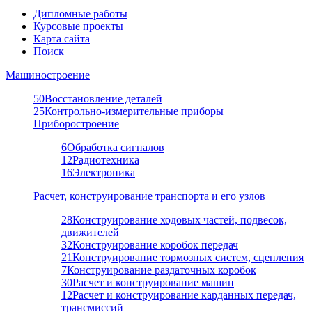
Дипломные работы
Курсовые проекты
Карта сайта
Поиск
Машиностроение
50
Восстановление деталей
25
Контрольно-измерительные приборы
Приборостроение
6
Обработка сигналов
12
Радиотехника
16
Электроника
Расчет, конструирование транспорта и его узлов
28
Конструирование ходовых частей, подвесок,
движителей
32
Конструирование коробок передач
21
Конструирование тормозных систем, сцепления
7
Конструирование раздаточных коробок
30
Расчет и конструирование машин
12
Расчет и конструирование карданных передач,
трансмиссий