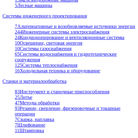
5
Лесные машины
Системы инженерного проектирования
7
Альтернативные и возобновляемые источники энергии
244
Инженерные системы электроснабжения
24
Кондиционирование и вентиляционные системы
10
Освещение, световая энергия
10
Системы газоснабжения
65
Системы водоснабжения и гидротехнические
сооружения
125
Системы теплоснабжения
16
Холодильная техника и оборудование
Станки и материалообработка
83
Инструмент и станочные приспособления
25
Литье
47
Методы обработки
93
Резание, сверление, фрезеровочные и токарные
операции
7
Сварка, наплавка
7
Шлифование
11
Штамповка