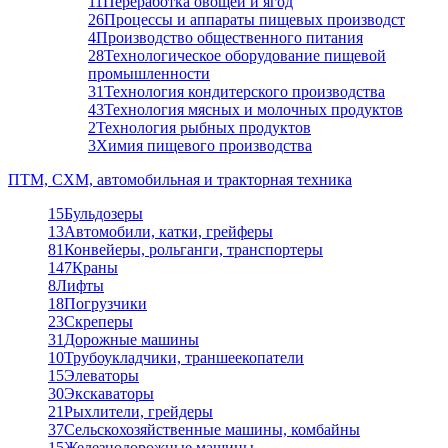
11
Переработка овощей и ягод
26
Процессы и аппараты пищевых производст
4
Производство общественного питания
28
Технологическое оборудование пищевой
промышленности
31
Технология кондитерского производства
43
Технология мясных и молочных продуктов
2
Технология рыбных продуктов
3
Химия пищевого производства
ПТМ, СХМ, автомобильная и тракторная техника
15
Бульдозеры
13
Автомобили, катки, грейферы
81
Конвейеры, рольганги, транспортеры
147
Краны
8
Лифты
18
Погрузчики
23
Скреперы
31
Дорожные машины
10
Трубоукладчики, траншеекопатели
15
Элеваторы
30
Экскаваторы
21
Рыхлители, грейдеры
37
Сельскохозяйственные машины, комбайны
15
Железнодорожные машины