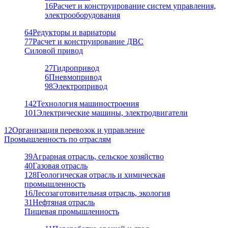
16
Расчет и конструирование систем управления,
электрооборудования
64
Редукторы и вариаторы
77
Расчет и конструирование ДВС
Силовой привод
27
Гидропривод
6
Пневмопривод
98
Электропривод
142
Технология машиностроения
101
Электрические машины, электродвигатели
12
Организация перевозок и управление
Промышленность по отраслям
39
Аграрная отрасль, сельское хозяйство
40
Газовая отрасль
128
Геологическая отрасль и химическая
промышленность
16
Лесозаготовительная отрасль, экология
31
Нефтяная отрасль
Пищевая промышленность