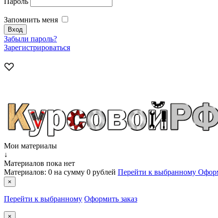
Пароль
Запомнить меня
Забыли пароль?
Зарегистрироваться
Мои материалы
↓
Материалов пока нет
Материалов:
0
на сумму
0 рублей
Перейти к выбранному
Оформ
×
Перейти к выбранному
Оформить заказ
×