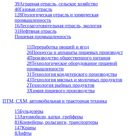
39
Аграрная отрасль, сельское хозяйство
40
Газовая отрасль
128
Геологическая отрасль и химическая
промышленность
16
Лесозаготовительная отрасль, экология
31
Нефтяная отрасль
Пищевая промышленность
11
Переработка овощей и ягод
26
Процессы и аппараты пищевых производст
4
Производство общественного питания
28
Технологическое оборудование пищевой
промышленности
31
Технология кондитерского производства
43
Технология мясных и молочных продуктов
2
Технология рыбных продуктов
3
Химия пищевого производства
ПТМ, СХМ, автомобильная и тракторная техника
15
Бульдозеры
13
Автомобили, катки, грейферы
81
Конвейеры, рольганги, транспортеры
147
Краны
8
Лифты