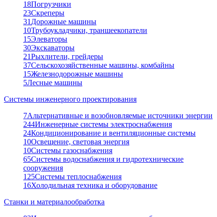
18
Погрузчики
23
Скреперы
31
Дорожные машины
10
Трубоукладчики, траншеекопатели
15
Элеваторы
30
Экскаваторы
21
Рыхлители, грейдеры
37
Сельскохозяйственные машины, комбайны
15
Железнодорожные машины
5
Лесные машины
Системы инженерного проектирования
7
Альтернативные и возобновляемые источники энергии
244
Инженерные системы электроснабжения
24
Кондиционирование и вентиляционные системы
10
Освещение, световая энергия
10
Системы газоснабжения
65
Системы водоснабжения и гидротехнические
сооружения
125
Системы теплоснабжения
16
Холодильная техника и оборудование
Станки и материалообработка