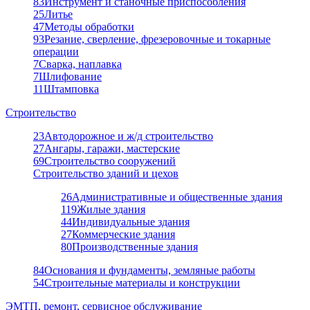
83
Инструмент и станочные приспособления
25
Литье
47
Методы обработки
93
Резание, сверление, фрезеровочные и токарные
операции
7
Сварка, наплавка
7
Шлифование
11
Штамповка
Строительство
23
Автодорожное и ж/д строительство
27
Ангары, гаражи, мастерские
69
Строительство сооружений
Строительство зданий и цехов
26
Административные и общественные здания
119
Жилые здания
44
Индивидуальные здания
27
Коммерческие здания
80
Производственные здания
84
Основания и фундаменты, земляные работы
54
Строительные материалы и конструкции
ЭМТП, ремонт, сервисное обслуживание