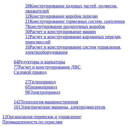
28
Конструирование ходовых частей, подвесок,
движителей
32
Конструирование коробок передач
21
Конструирование тормозных систем, сцепления
7
Конструирование раздаточных коробок
30
Расчет и конструирование машин
12
Расчет и конструирование карданных передач,
трансмиссий
16
Расчет и конструирование систем управления,
электрооборудования
64
Редукторы и вариаторы
77
Расчет и конструирование ДВС
Силовой привод
27
Гидропривод
6
Пневмопривод
98
Электропривод
142
Технология машиностроения
101
Электрические машины, электродвигатели
12
Организация перевозок и управление
Промышленность по отраслям